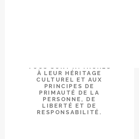
ÉCOLE DE L’ENGAGEMENT POLITIQUE
milieu universitaire et
ÉCOLE DES ENTREPRENEURS CIVIQUES
professionnel pour offrir aux
auditeurs des formations
JE FAIS UN DON
conjuguant la théorie et la
pratique.
TOUS SONT ATTACHÉS
À LEUR HÉRITAGE
CULTUREL ET AUX
PRINCIPES DE
PRIMAUTÉ DE LA
PERSONNE, DE
LIBERTÉ ET DE
RESPONSABILITÉ.