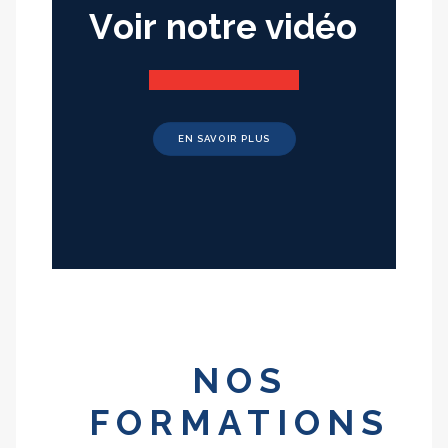
V
o
i
r
n
o
t
r
e
v
i
d
é
o
EN SAVOIR PLUS
NOS
FORMATIONS