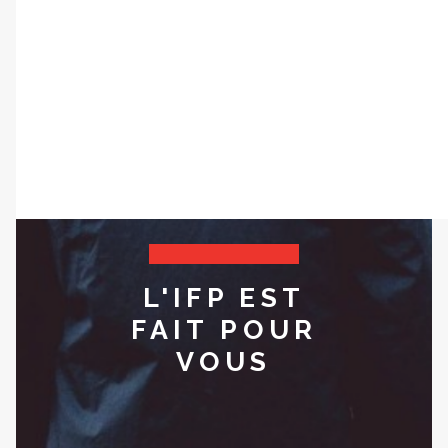
ÉCOLE DE L’ENGAGEMENT POLITIQUE
ÉCOLE DES ENTREPRENEURS CIVIQUES
VOUS
VOULEZ
ACCROÎTRE
&
JE FAIS UN DON
PERFECTIONNER
VOTRE
ENGAGEMENT
?
L'IFP EST
FAIT POUR
VOUS