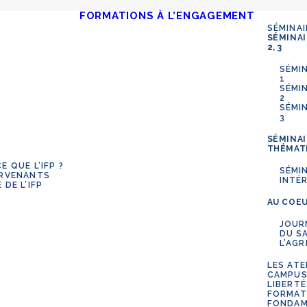
FORMATIONS À L’ENGAGEMENT
SÉMINAI
SÉMINAI
2, 3
SÉMIN
1
SÉMIN
2
SÉMIN
3
SÉMINAI
THÉMAT
E QUE L’IFP ?
SÉMI
ERVENANTS
INTÉ
 DE L’IFP
AU COEU
JOUR
DU S
L’AG
LES ATE
CAMPUS
LIBERT
FORMAT
FONDAM